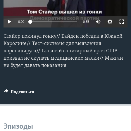
Learning English
0:00
0:55
СОЦИАЛЬНЫЕ СЕТИ
Стайер покинул гонку// Байден победил в Южной
Каролине// Тест-системы для выявления
коронавируса// Главный санитарный врач США
Языки
призвал не cкупать медицинские маски// Макган
не будет давать показания
Поделиться
Эпизоды