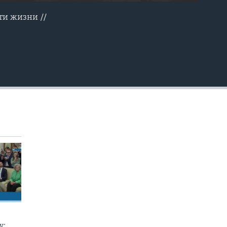
ти жизни //
EMBED
у: