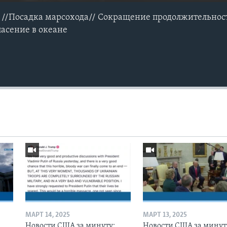
 //Посадка марсохода// Сокращение продолжительнос
асение в океане
МАРТ 14, 2025
МАРТ 13, 2025
Новости США за минуту:
Новости США за минут