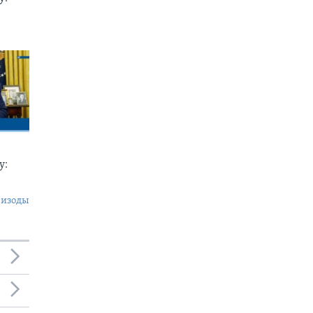
у:
пизоды