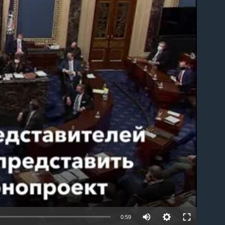
able
0:59