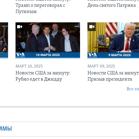
Трамп о переговорах с
День святого Патрика
Путиным
МАРТ 10, 2025
МАРТ 09, 2025
Новости США за минуту:
Новости США за минут
Рубио едет в Джидду
Призыв президента
Все э
Ы
АММЫ