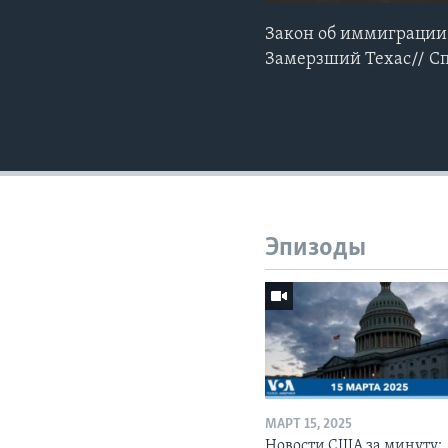
Закон об иммиграции
Замерзший Техас// Сп
Эпизоды
МАРТ 15, 2025
Новости США за минуту: