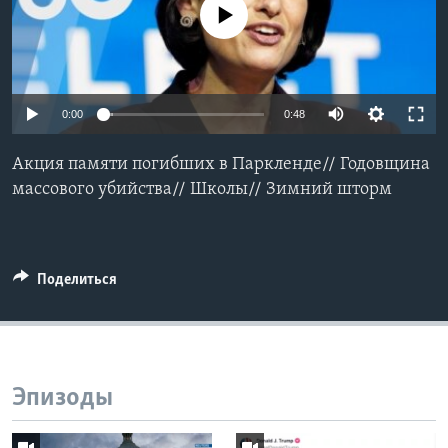
No media source currently available
Learning English
СОЦИАЛЬНЫЕ СЕТИ
0:00
0:48
Акция памяти погибших в Паркленде// Годовщина
Языки
массового убийства// Школы// Зимний шторм
Поделиться
Эпизоды