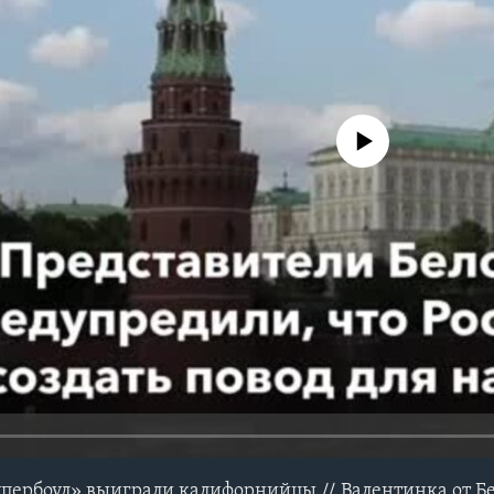
No media source currently avail
упербоул» выиграли калифорнийцы // Валентинка от Б