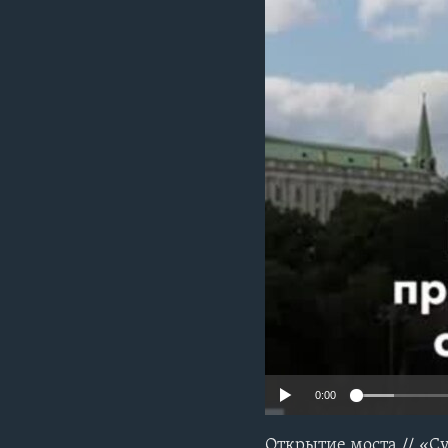
0:00
Открытие моста // «С