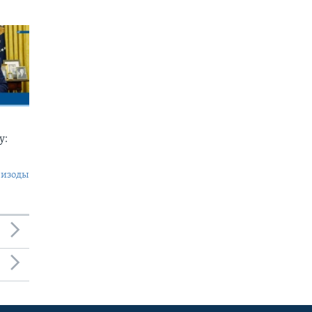
у:
пизоды