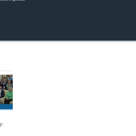
EMBED
у: