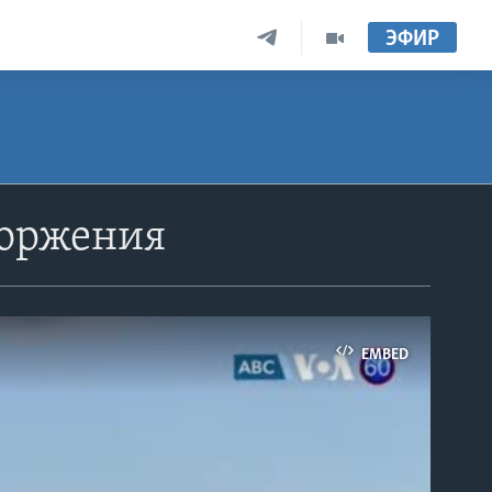
ЭФИР
торжения
EMBED