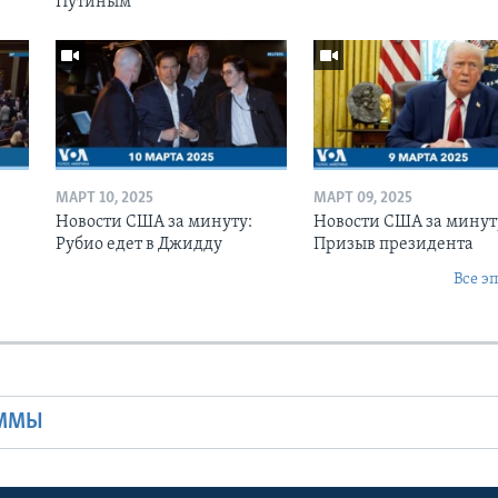
Путиным
МАРТ 10, 2025
МАРТ 09, 2025
Новости США за минуту:
Новости США за минут
Рубио едет в Джидду
Призыв президента
Все э
Ы
АММЫ