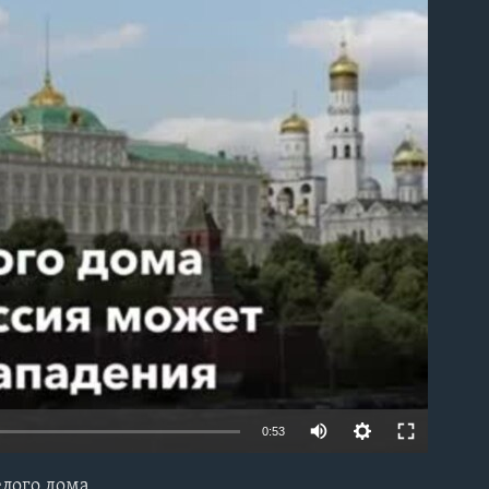
able
0:53
елого дома