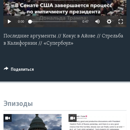
Learning English
0:00
0:47
СОЦИАЛЬНЫЕ СЕТИ
Последние аргументы // Кокус в Айове // Стрельба
в Калифорнии // «Супербоул»
Языки
Поделиться
Эпизоды