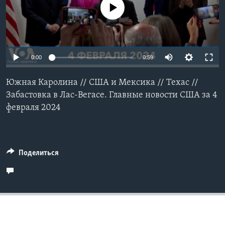
No media source currently available
Learning English
СОЦИАЛЬНЫЕ СЕТИ
0:00
0:59
Южная Каролина // США и Мексика // Техас //
Языки
Забастовка в Лас-Вегасе. Главные новости США за 4
февраля 2024
Поделиться