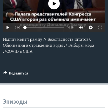
No media source currently available
Learning English
СОЦИАЛЬНЫЕ СЕТИ
0:00
0:58
Импичмент Трампу // Безопасность штатов//
Языки
Обвинения в отравлении воды // Выборы мэра
//COVID в США
Поделиться
Эпизоды