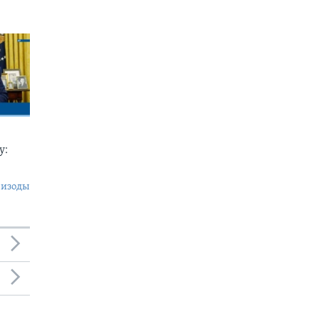
у:
пизоды