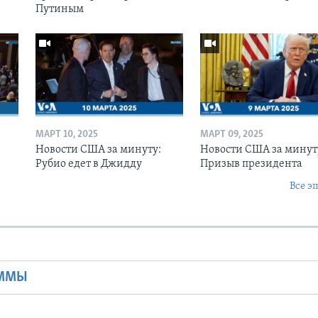
Путиным
МАРТ 10, 2025
МАРТ 09, 2025
Новости США за минуту:
Новости США за минут
Рубио едет в Джидду
Призыв президента
Все э
Ы
АММЫ