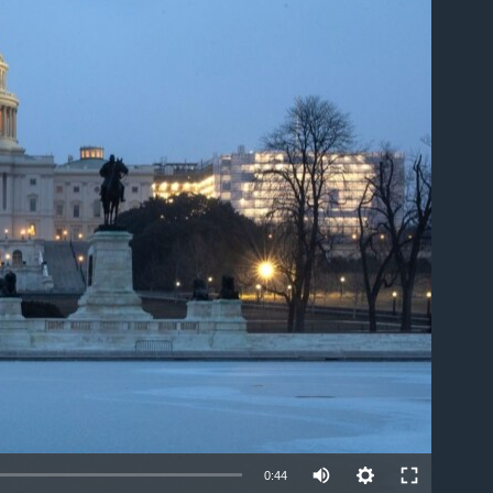
able
0:44