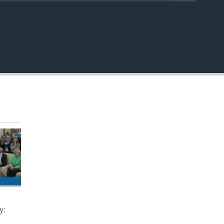
EMBED
у: