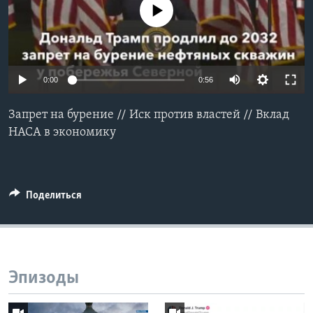
No media source currently available
Learning English
СОЦИАЛЬНЫЕ СЕТИ
0:00
0:56
Запрет на бурение // Иск против властей // Вклад
Языки
НАСА в экономику
Поделиться
Эпизоды