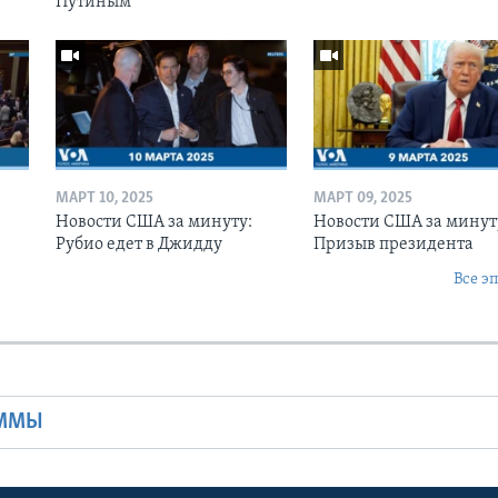
Путиным
МАРТ 10, 2025
МАРТ 09, 2025
Новости США за минуту:
Новости США за минут
Рубио едет в Джидду
Призыв президента
Все э
Ы
АММЫ