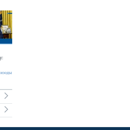
у:
пизоды