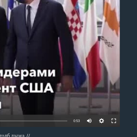
able
0:53
толб дыма //