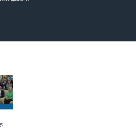
EMBED
у: