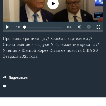
No media source currently available
Learning English
СОЦИАЛЬНЫЕ СЕТИ
Auto
0:00
0:49
240p
Проверка хранилища // Борьба с картелями //
360p
Языки
Столкновение в воздухе // Извержение вулкана //
Учения к Южной Корее Главные новости США 20
480p
Auto
240p
360p
480p
февраля 2025 года
720p
720p
1080p
1080p
Поделиться