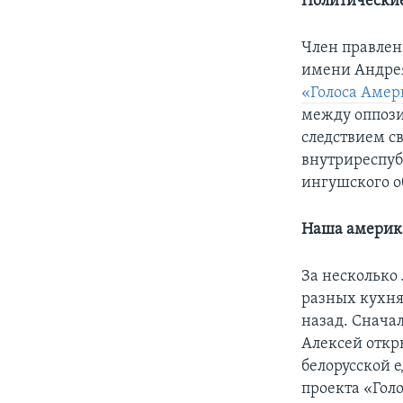
Политические
Член правлен
имени Андрея
«Голоса Аме
между оппози
следствием с
внутриреспуб
ингушского о
Наша америк
За несколько
разных кухня
назад. Сначал
Алексей откр
белорусской 
проекта «Гол