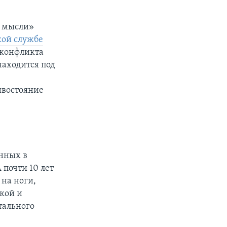
у мысли»
кой службе
 конфликта
аходится под
ивостояние
енных в
почти 10 лет
 на ноги,
ской и
тального