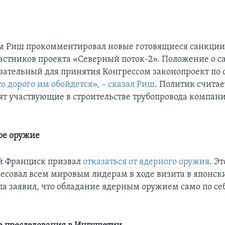
м Риш прокомментировал новые готовящиеся санкции
стников проекта «Северный поток-2». Положение о с
зательный для принятия Конгрессом законопроект по
о дорого им обойдется», – сказал Риш
. Политик считае
ят участвующие в строительстве трубопровода компан
ое оружие
й Франциск призвал
отказаться от ядерного оружия
. Э
есовал всем мировым лидерам в ходе визита в японск
па заявил, что обладание ядерным оружием само по се