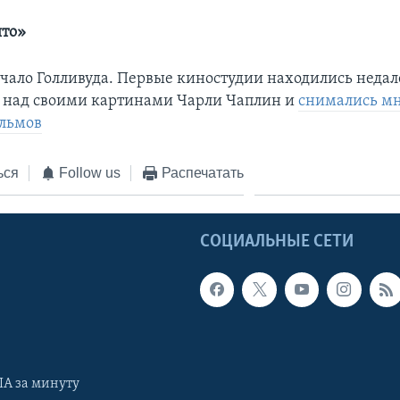
ято»
ачало Голливуда. Первые киностудии находились недале
л над своими картинами Чарли Чаплин и
снимались м
ильмов
ься
Follow us
Распечатать
Ы
СОЦИАЛЬНЫЕ СЕТИ
А за минуту