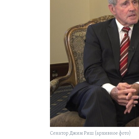
Сенатор Джим Риш (архивное фото)