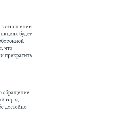
 в отношении
анкциях будет
 оборонной
т, что
ии прекратить
то обращение
ий город
бе достойно