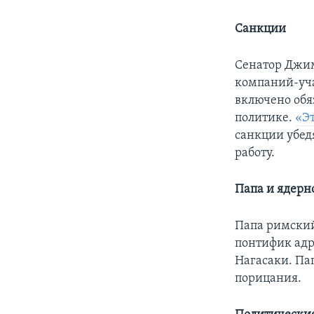
Санкции
Сенатор Джи
компаний-уча
включено обя
политике.
«Эт
санкции убед
работу.
Папа и ядерн
Папа римски
понтифик адр
Нагасаки. Па
порицания.