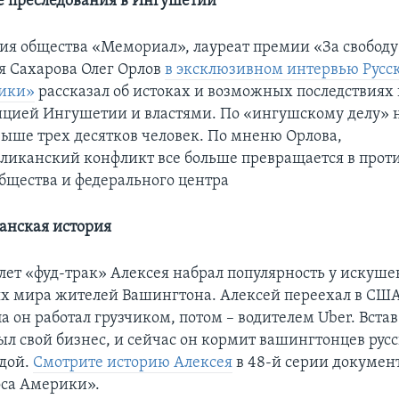
 преследования в Ингушетии
ия общества «Мемориал», лауреат премии «За свобод
 Сахарова Олег Орлов
в эксклюзивном интервью Русс
рики»
рассказал об истоках и возможных последствиях
цией Ингушетии и властями. По «ингушскому делу» н
выше трех десятков человек. По мненю Орлова,
ликанский конфликт все больше превращается в прот
бщества и федерального центра
анская история
 лет «фуд-трак» Алексея набрал популярность у искуш
х мира жителей Вашингтона. Алексей переехал в США 
а он работал грузчиком, потом – водителем Uber. Встав
ыл свой бизнес, и сейчас он кормит вашингтонцев рус
едой.
Смотрите историю Алексея
в 48-й серии докумен
оса Америки».