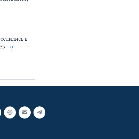
селились в
ев –
о