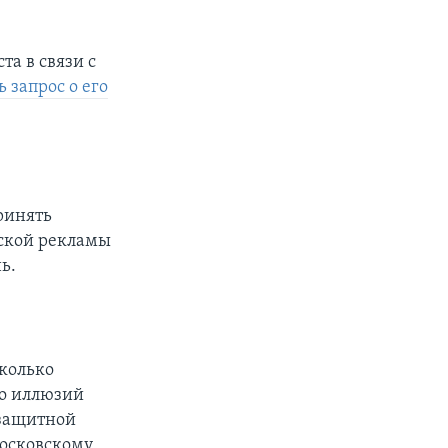
та в связи с
 запрос о его
ринять
ской рекламы
ь.
сколько
ло иллюзий
озащитной
московскому