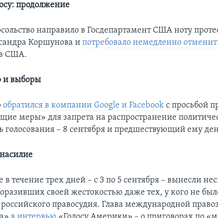
росу: продолжение
сольство направило в Госдепартамент США ноту протес
сандра Коршунова и
потребовало немедленно отменить
в США.
 и выборы
р
обратился в компании Google и Facebook
с просьбой п
ие меры» для запрета на распространение политиче
ь голосования – 8 сентября и предшествующий ему ден
 насилие
 в течение трех дней – с 3 по 5 сентября – вынесли не
поразивших своей жестокостью даже тех, у кого не бы
 российского правосудия. Глава международной прав
ра»
в интервью
«Голосу Америки» – о приговорах по «