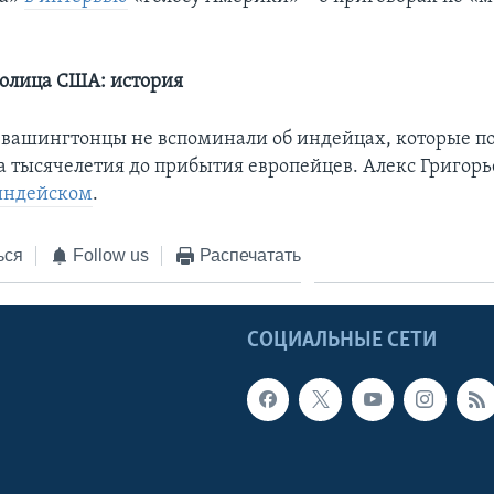
олица США: история
 вашингтонцы не вспоминали об индейцах, которые по
за тысячелетия до прибытия европейцев. Алекс Григорь
индейском
.
ься
Follow us
Распечатать
Ы
СОЦИАЛЬНЫЕ СЕТИ