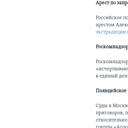
Арест по зап
Российское по
арестом Алек
экстрадиции
Роскомнадзор
Роскомнадзо
«исчерпывающ
в единый ден
Полицейское
Суды в Москве
приговоров, 
относительно
группы «Аго