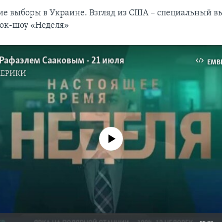
е выборы в Украине. Взгляд из США – cпециальный в
ток-шоу «Неделя»
 Рафаэлем Сааковым - 21 июля
EMB
МЕРИКИ
No media source currently available