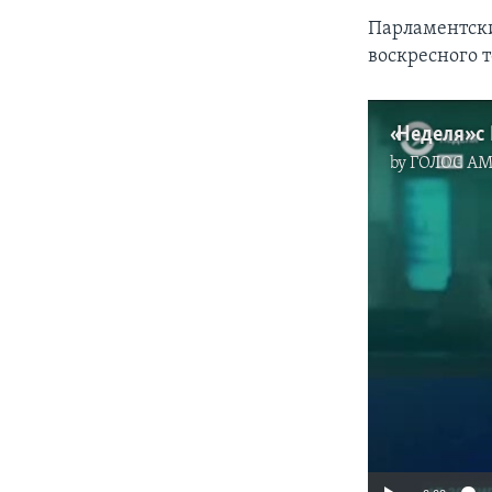
Парламентски
воскресного 
«Неделя» с
by
ГОЛОС А