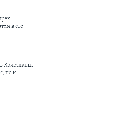
ырех
том в его
ть Кристианы.
с, но и