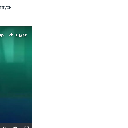
ыпуск
ED
SHARE