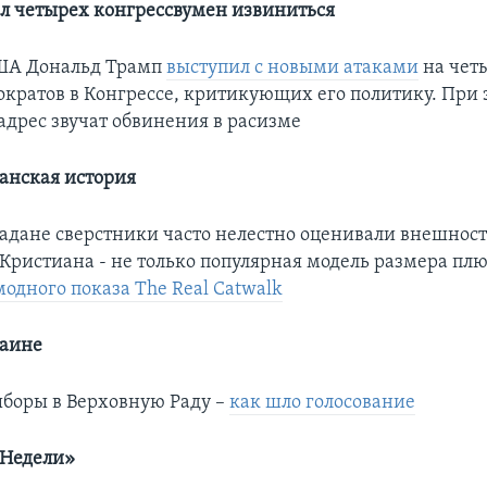
л четырех конгрессвумен извиниться
ША Дональд Трамп
выступил с новыми атаками
на чет
ратов в Конгрессе, критикующих его политику. При э
адрес звучат обвинения в расизме
анская история
адане сверстники часто нелестно оценивали внешнос
Кристиана - не только популярная модель размера плю
одного показа The Real Catwalk
раине
боры в Верховную Раду​ –
как шло голосование
Недели»​