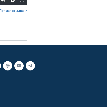
Прямая ссылка
SHARE
px
width