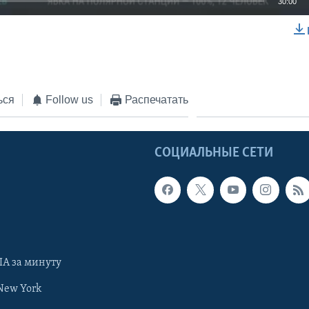
30:00
EMBED
ься
Follow us
Распечатать
Ы
СОЦИАЛЬНЫЕ СЕТИ
А за минуту
New York