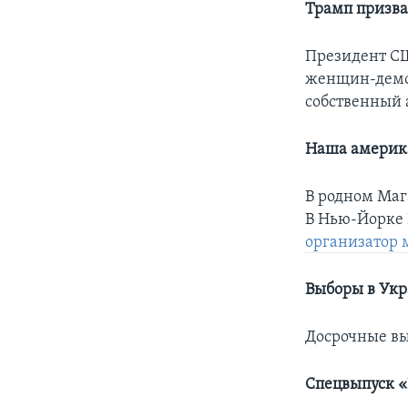
Трамп призва
Президент С
женщин-демок
собственный 
Наша америк
В родном Маг
В Нью-Йорке 
организатор м
Выборы в Ук
Досрочные вы
Спецвыпуск «