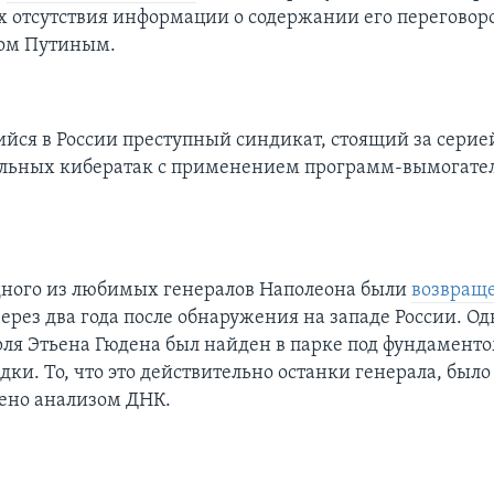
 отсутствия информации о содержании его переговоро
ом Путиным.
йся в России преступный синдикат, стоящий за серие
льных кибератак с применением программ-вымогате
дного из любимых генералов Наполеона были
возвращ
ерез два года после обнаружения на западе России. О
ля Этьена Гюдена был найден в парке под фундамент
ки. То, что это действительно останки генерала, было
ено анализом ДНК.