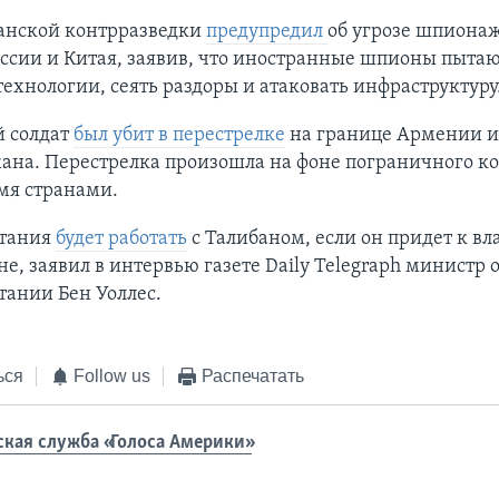
танской контрразведки
предупредил
об угрозе шпионаж
ссии и Китая, заявив, что иностранные шпионы пытаю
ехнологии, сеять раздоры и атаковать инфраструктуру
 солдат
был убит в перестрелке
на границе Армении и
ана. Перестрелка произошла на фоне пограничного к
мя странами.
тания
будет работать
с Талибаном, если он придет к вл
е, заявил в интервью газете Daily Telegraph министр
ании Бен Уоллес.
ься
Follow us
Распечатать
ская служба «Голоса Америки»