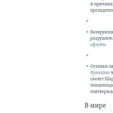
и причинах
президент
Базирующи
разрушите
офлайн
.
Останки о
Францию
ч
скелет Шар
танцплощад
подтвержд
В мире