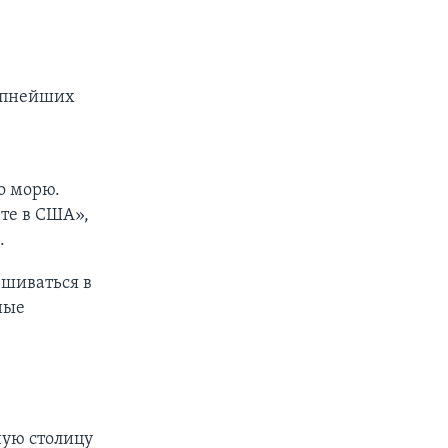
рупнейших
о морю.
ете в США»,
.
ешиваться в
ные
ую столицу