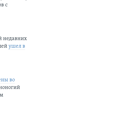
в с
й недавних
лей
ушел в
ены во
дноногий
ом