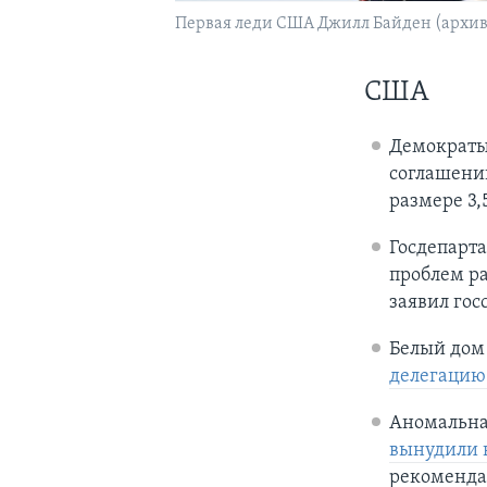
Первая леди США Джилл Байден (архив
США
Демократы 
соглашении
размере 3,
Госдепарт
проблем р
заявил гос
Белый дом 
делегаци
Аномальна
вынудили 
рекомендац