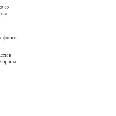
а со
тся
.
онфликта
асти в
 обороны