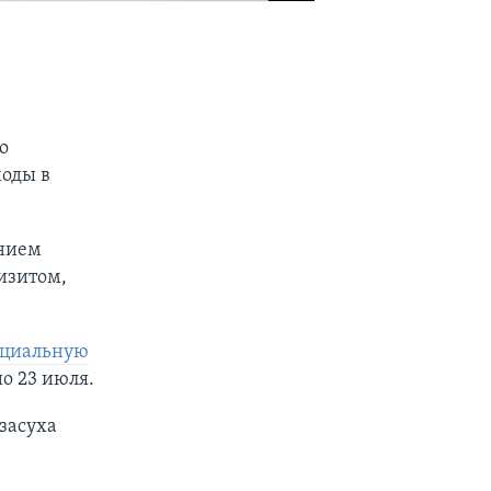
о
ходы в
нием
изитом,
ициальную
о 23 июля.
засуха