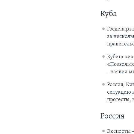
Куба
Госдепарт
за несколь
правительс
Кубинских
«Позвольте
– заявил 
Россия, Ки
ситуацию н
протесты,
Россия
Эксперты 