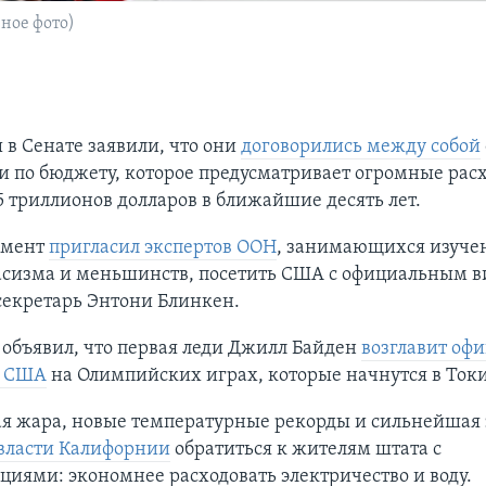
ное фото)
в Сенате заявили, что они
договорились между собой
 по бюджету, которое предусматривает огромные рас
5 триллионов долларов в ближайшие десять лет.
амент
пригласил экспертов ООН
, занимающихся изуче
асизма и меньшинств, посетить США с официальным в
секретарь Энтони Блинкен.
объявил, что первая леди Джилл Байден
возглавит оф
ю США
на Олимпийских играх, которые начнутся в Токи
я жара, новые температурные рекорды и сильнейшая 
власти Калифорнии
обратиться к жителям штата с
иями: экономнее расходовать электричество и воду.