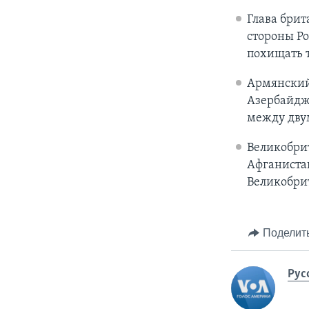
Глава бри
стороны Ро
похищать т
Армянский
Азербайдж
между дву
Великобри
Афганистан
Великобрит
Поделит
Рус