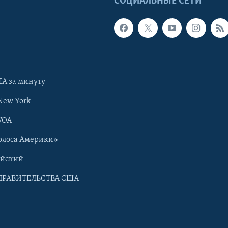
Ы
СОЦИАЛЬНЫЕ СЕТИ
А за минуту
New York
VOA
олоса Америки»
ийский
ПРАВИТЕЛЬСТВА США