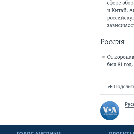
сфере обор
и Китай. А
российску
зависимост
Россия
От корона
был 81 год.
Поделит
Рус