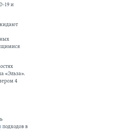
D-19 и
окидают
ьных
мящимися
остях
а «Эльза».
чером 4
ь
и
подходов в