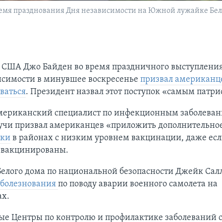
емя празднования Дня независимости на Южной лужайке Белог
 США Джо Байден во время праздничного выступления
исимости в минувшее воскресенье
призвал американц
ваться
. Президент назвал этот поступок «самым патр
мериканский специалист по инфекционным заболева
учи призвал американцев «приложить дополнительное
ски
в районах с низким уровнем вакцинации, даже есл
 вакцинированы.
Белого дома по национальной безопасности Джейк Сал
оболезнования
по поводу аварии военного самолета на
х.
ые Центры по контролю и профилактике заболеваний 