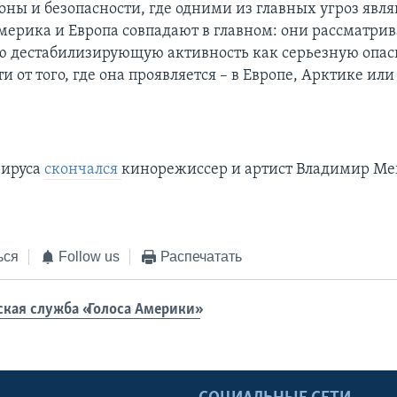
оны и безопасности, где одними из главных угроз явля
мерика и Европа совпадают в главном: они рассматри
ю дестабилизирующую активность как серьезную опасн
и от того, где она проявляется – в Европе, Арктике ил
вируса
скончался
кинорежиссер и артист Владимир Ме
ься
Follow us
Распечатать
ская служба «Голоса Америки»