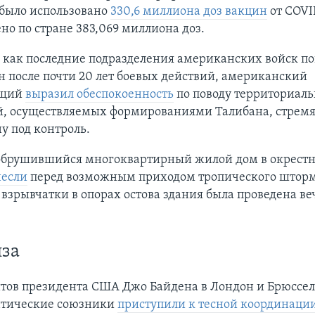
 было использовано
330,6 миллиона доз вакцин
от COVI
но по стране 383,069 миллиона доз.
, как последние подразделения американских войск п
 после почти 20 лет боевых действий, американский
ющий
выразил обеспокоенность
по поводу территориал
й, осуществляемых формированиями Талибана, стре
ну под контроль.
обрушившийся многоквартирный жилой дом в окрестн
несли
перед возможным приходом тропического шторм
взрывчатки в опорах остова здания была проведена ве
за
итов президента США Джо Байдена в Лондон и Брюссел
нтические союзники
приступили к тесной координаци