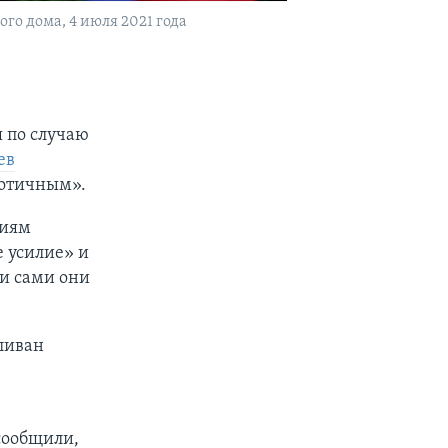
о дома, 4 июля 2021 года
 по случаю
ев
иотичным».
ниям
 усилие» и
и сами они
ливан
сообщили,