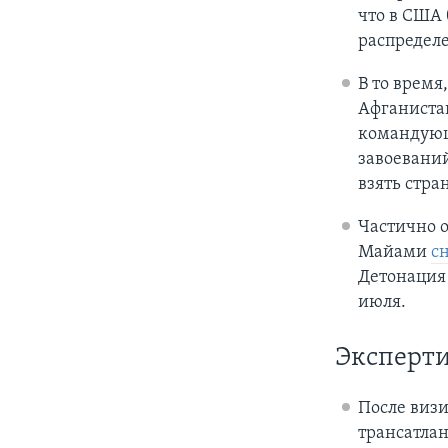
что в США
распределе
В то время
Афганистан
команду
завоевани
взять стра
Частично 
Майами
с
Детонация 
июля.
Эксперти
После виз
трансатла