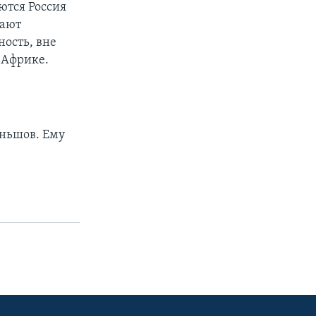
ются Россия
вают
ость, вне
и Африке.
ньшов. Ему