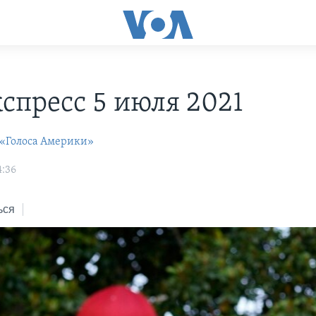
С
спресс 5 июля 2021
 «Голоса Америки»
4:36
ься