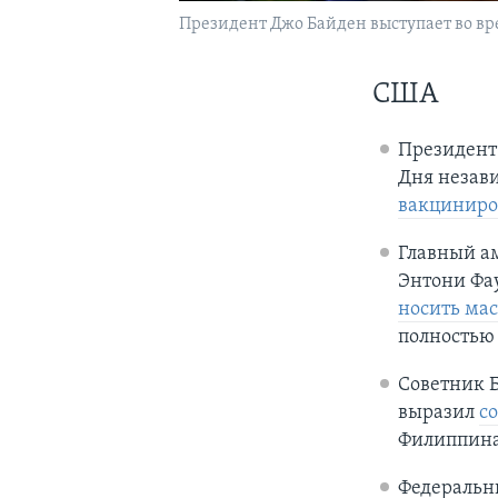
Президент Джо Байден выступает во вр
США
Президент
Дня незав
вакциниро
Главный а
Энтони Фа
носить ма
полностью
Советник 
выразил
с
Филиппина
Федеральн