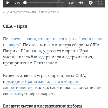
0:00
2:29
Learning English
«Дом будущего» на Таймс-сквер
СОЦИАЛЬНЫЕ СЕТИ
США – Иран
Пентагон заявил, что иранская угроза “поставлена
Языки
на паузу”
. По словам и.о. министра обороны США
Патрика Шэнахана, угроза со стороны Ирана
уменьшилась благодаря мерам сдерживания,
предпринятым Пентагоном.
Ранее, в ответ на угрозы президента США,
п
резидент Ирана заявил, что выбирает
сопротивление
, так как сложившаяся ситуация не
способствует переговорам.
Вмешательство в американские выборы