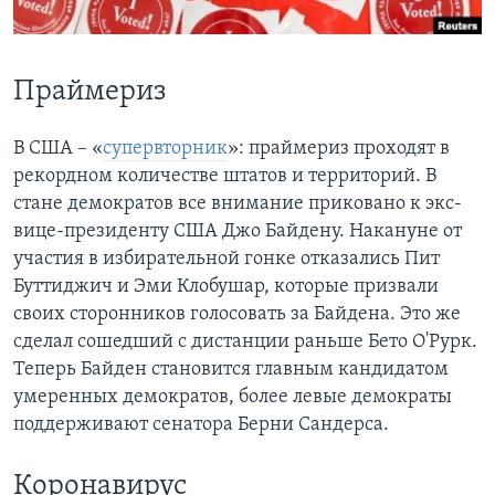
Learning English
Праймериз
СОЦИАЛЬНЫЕ СЕТИ
В США – «
супервторник
»: праймериз проходят в
рекордном количестве штатов и территорий. В
Языки
стане демократов все внимание приковано к экс-
вице-президенту США Джо Байдену. Накануне от
участия в избирательной гонке отказались Пит
Буттиджич и Эми Клобушар, которые призвали
своих сторонников голосовать за Байдена. Это же
сделал сошедший с дистанции раньше Бето О'Рурк.
Теперь Байден становится главным кандидатом
умеренных демократов, более левые демократы
поддерживают сенатора Берни Сандерса.
Коронавирус