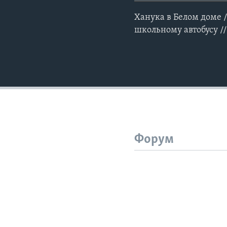
Ханука в Белом доме /
школьному автобусу //
Форум