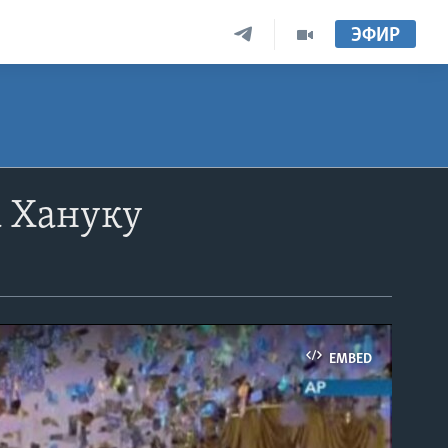
ЭФИР
а Хануку
EMBED