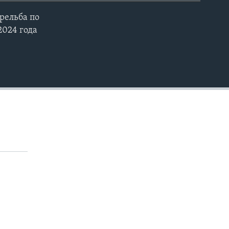
рельба по
EMBED
2024 года