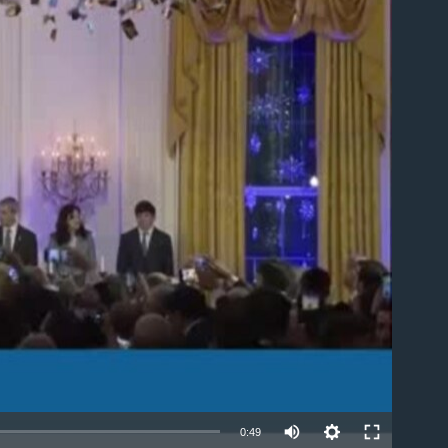
able
0:49