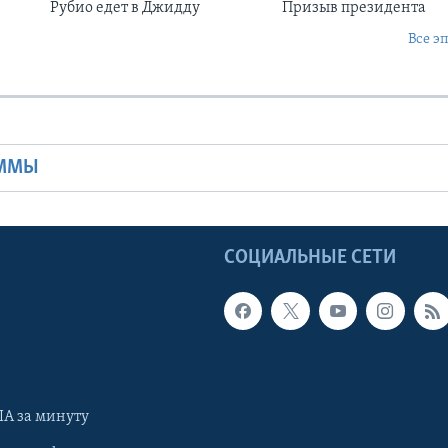
Рубио едет в Джидду
Призыв президента
Все э
Ы
АММЫ
Ы
СОЦИАЛЬНЫЕ СЕТИ
А за минуту