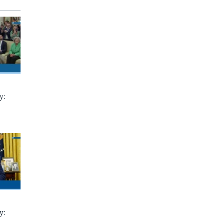
у:
у: