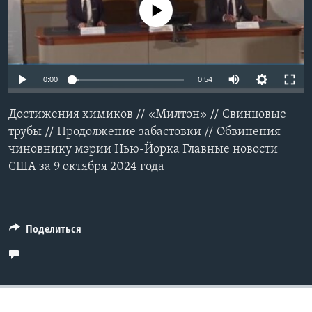
No media source currently available
Learning English
СОЦИАЛЬНЫЕ СЕТИ
0:00
0:54
Достижения химиков // «Милтон» // Свинцовые
Языки
трубы // Продолжение забастовки // Обвинения
чиновнику мэрии Нью-Йорка Главные новости
США за 9 октября 2024 года
Поделиться