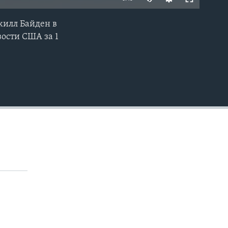
жилл Байден в
EMBED
вости США за 1