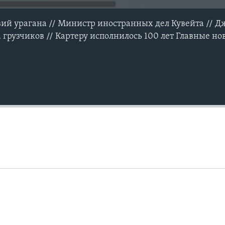
ий урагана // Министр иностранных дел Кувейта // Д
 грузчиков // Картеру исполнилось 100 лет Главные но