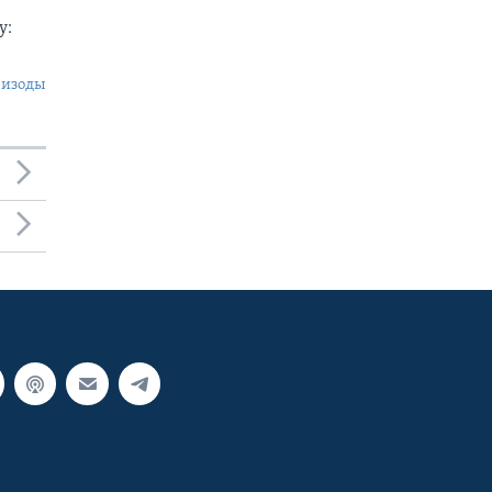
у:
пизоды