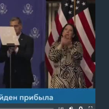
able
0:49