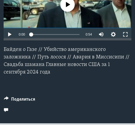
No media source currently available
Learning English
СОЦИАЛЬНЫЕ СЕТИ
0:00
0:54
Байден о Газе // Убийство американского
Языки
заложника // Путь лосося // Авария в Миссисипи //
Свадьба шамана Главные новости США за 1
сентября 2024 года
Поделиться