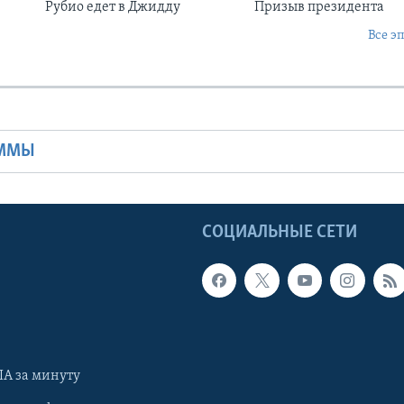
Рубио едет в Джидду
Призыв президента
Все э
Ы
АММЫ
Ы
СОЦИАЛЬНЫЕ СЕТИ
А за минуту