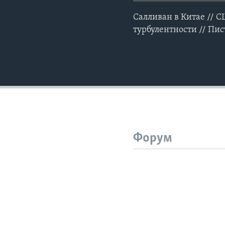
Салливан в Китае // 
турбулентности // Пис
Форум