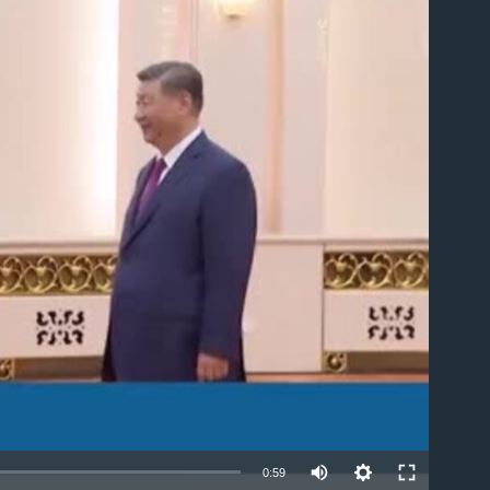
able
0:59