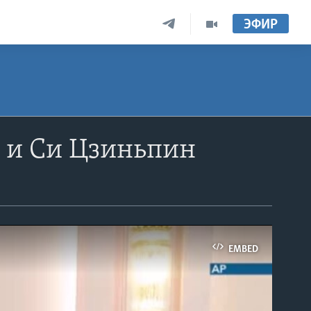
ЭФИР
 и Си Цзиньпин
EMBED