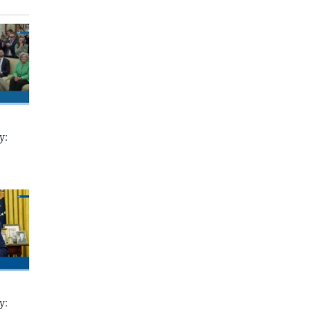
у:
у: