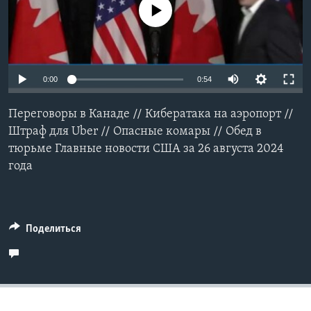
No media source currently available
Learning English
СОЦИАЛЬНЫЕ СЕТИ
0:00
0:54
Переговоры в Канаде // Кибератака на аэропорт //
Языки
Штраф для Uber // Опасные комары // Обед в
тюрьме Главные новости США за 26 августа 2024
года
Поделиться