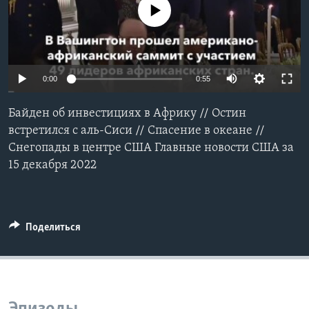
No media source currently available
Learning English
СОЦИАЛЬНЫЕ СЕТИ
0:00
0:55
Байден об инвестициях в Африку // Остин
Языки
встретился с аль-Сиси // Спасение в океане //
Снегопады в центре США Главные новости США за
15 декабря 2022
Поделиться