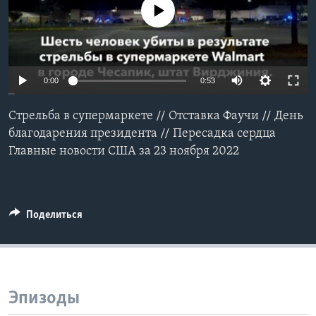
No media source currently available
Learning English
СОЦИАЛЬНЫЕ СЕТИ
0:00
0:53
Стрельба в супермаркете // Отставка Фаучи // День
Языки
благодарения президента // Пересадка сердца
Главные новости США за 23 ноября 2022
Поделиться
Эпизоды