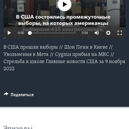
No media source currently available
Learning English
СОЦИАЛЬНЫЕ СЕТИ
0:00
0:58
В США прошли выборы // Шон Пенн в Киеве //
Языки
Увольнения в Мета // Cygnus прибыл на МКС //
Стрельба в школе Главные новости США за 9 ноября
2022
Поделиться