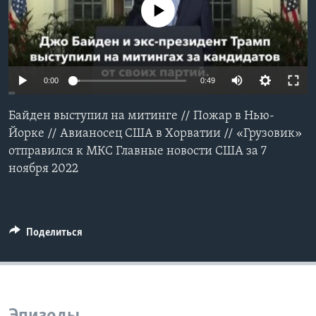
No media source currently available
Learning English
СОЦИАЛЬНЫЕ СЕТИ
0:00
0:49
Байден выступил на митинге // Пожар в Нью-
Языки
Йорке // Авианосец США в Хорватии // «Грузовик»
отправился к МКС Главные новости США за 7
ноября 2022
Поделиться