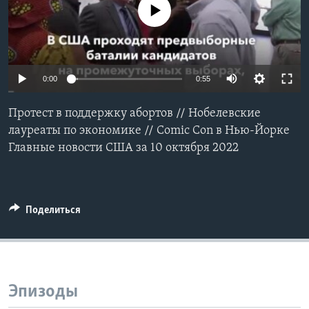
No media source currently available
Learning English
СОЦИАЛЬНЫЕ СЕТИ
0:00
0:55
Протест в поддержку абортов // Нобелевские
Языки
лауреаты по экономике // Comic Con в Нью-Йорке
Главные новости США за 10 октября 2022
Поделиться
Эпизоды