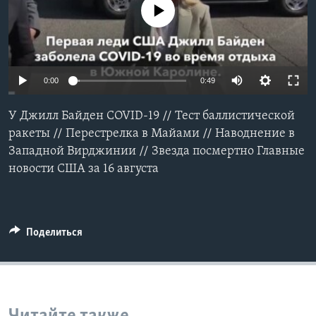
No media source currently available
Learning English
СОЦИАЛЬНЫЕ СЕТИ
0:00
0:49
У Джилл Байден COVID-19 // Тест баллистической
Языки
ракеты // Перестрелка в Майами // Наводнение в
Западной Вирджинии // Звезда посмертно Главные
новости США за 16 августа
Поделиться