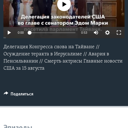
No media source currently available
Learning English
СОЦИАЛЬНЫЕ СЕТИ
0:00
0:53
Делегация Конгресса снова на Тайване //
Языки
Осуждение теракта в Иерусалиме // Авария в
Пенсильвании // Смерть актрисы Главные новости
США за 15 августа
Поделиться