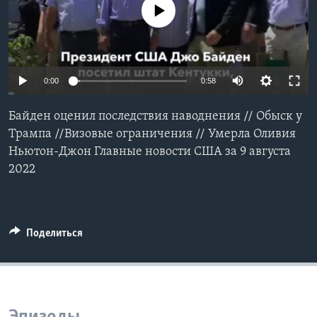
No media source currently available
Learning English
СОЦИАЛЬНЫЕ СЕТИ
0:00
0:58
Байден оценил последствия наводнения // Обыск у
Языки
Трампа //Визовые ограничения // Умерла Оливия
Ньютон-Джон Главные новости США за 9 августа
2022
Поделиться