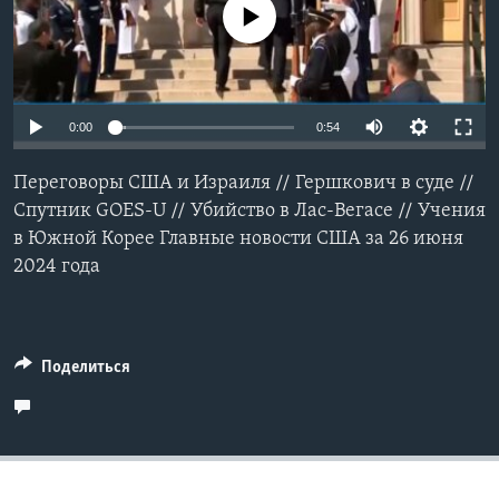
No media source currently available
Learning English
СОЦИАЛЬНЫЕ СЕТИ
0:00
0:54
Переговоры США и Израиля // Гершкович в суде //
Языки
Спутник GOES-U // Убийство в Лас-Вегасе // Учения
в Южной Корее Главные новости США за 26 июня
2024 года
Поделиться