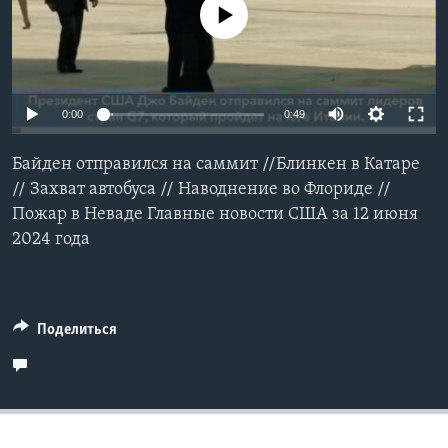
No media source currently available
Learning English
СОЦИАЛЬНЫЕ СЕТИ
0:00
0:49
Байден отправился на саммит //Блинкен в Катаре
Языки
// Захват автобуса // Наводнение во Флориде //
Пожар в Неваде Главные новости США за 12 июня
2024 года
Поделиться