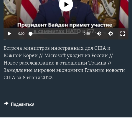
No media source currently available
Learning English
СОЦИАЛЬНЫЕ СЕТИ
0:00
0:59
Встреча министров иностранных дел США и
Языки
Южной Кореи // Microsoft уходит из России //
Новое расследование в отношении Трампа //
Замедление мировой экономики Главные новости
США за 8 июня 2022
Поделиться