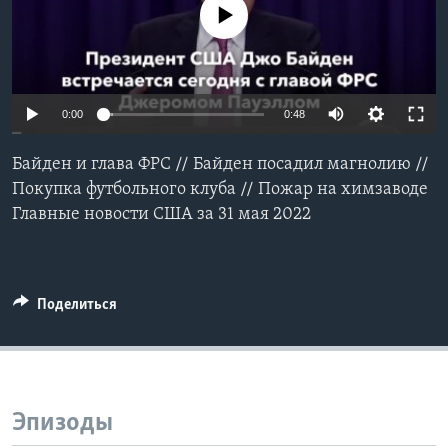
No media source currently available
Learning English
СОЦИАЛЬНЫЕ СЕТИ
0:00
0:48
Байден и глава ФРС // Байден посадил магнолию //
Языки
Покупка футбольного клуба // Пожар на химзаводе
Главные новости США за 31 мая 2022
Поделиться
Эпизоды