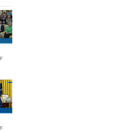
у:
у: