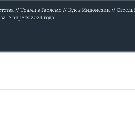
тства // Трамп в Гарлеме // Кук в Индонезии // Стрель
а 17 апреля 2024 года