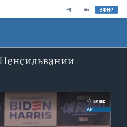
ЭФИР
 Пенсильвании
EMBED