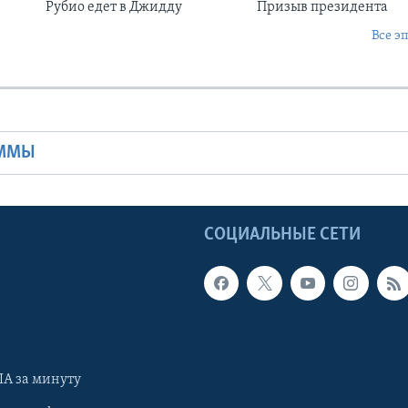
Рубио едет в Джидду
Призыв президента
Все э
Ы
АММЫ
Ы
СОЦИАЛЬНЫЕ СЕТИ
А за минуту