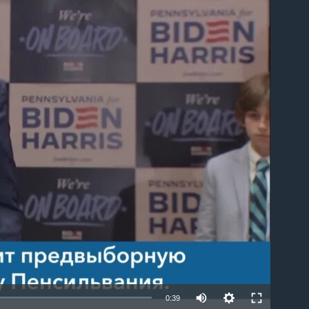
able
0:39