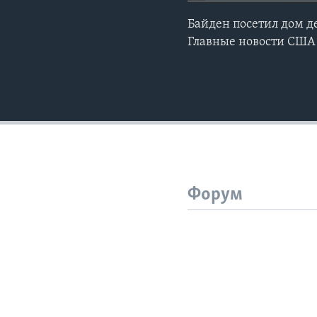
Байден посетил дом де
Главные новости США з
Форум