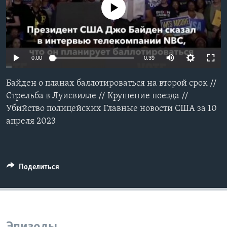
No media source currently available
Learning English
СОЦИАЛЬНЫЕ СЕТИ
0:00
0:39
Байден о планах баллотироваться на второй срок //
Языки
Стрельба в Луисвилле // Крушение поезда //
Убийство полицейских Главные новости США за 10
апреля 2023
Поделиться