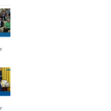
у:
у: