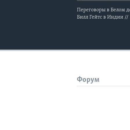
Переговоры в Белом д
Билл Гейтс в Индии //
Форум