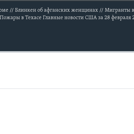
оме // Блинкен об афганских женщинах // Мигранты в
 Пожары в Техасе Главные новости США за 28 февраля 