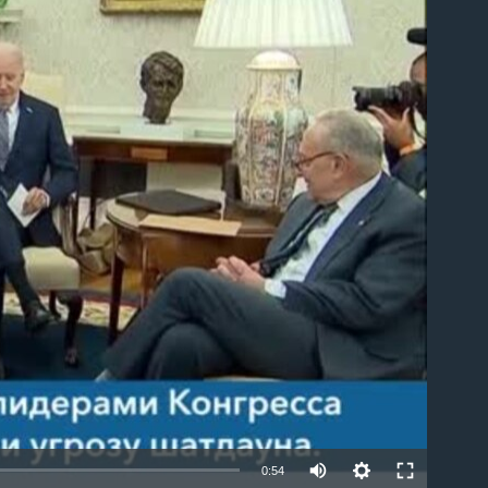
able
0:54