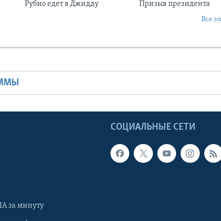
Рубио едет в Джидду
Призыв президента
Все э
Ы
АММЫ
Ы
СОЦИАЛЬНЫЕ СЕТИ
А за минуту