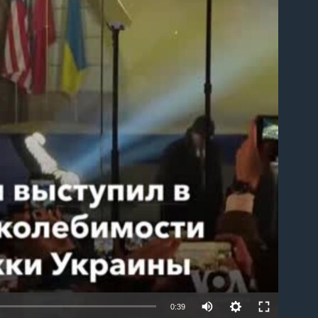
able
0:39