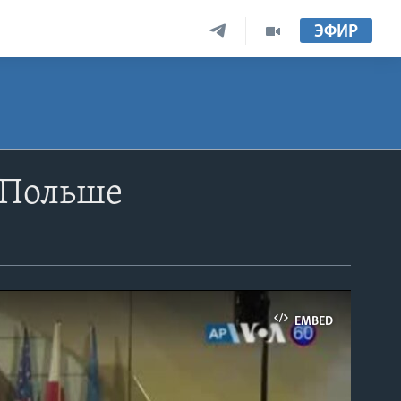
ЭФИР
 Польше
EMBED