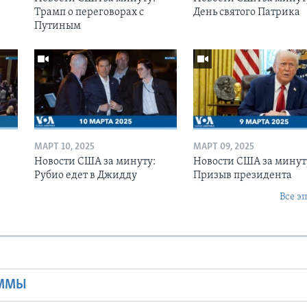
Трамп о переговорах с
День святого Патрика
Путиным
МАРТ 10, 2025
МАРТ 09, 2025
Новости США за минуту:
Новости США за минут
Рубио едет в Джидду
Призыв президента
Все э
Ы
АММЫ