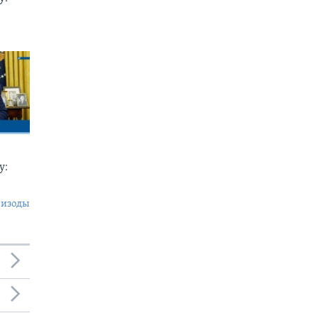
у:
пизоды