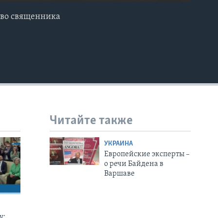
ство священника
EMBED
Читайте также
УКРАИНА
Европейские эксперты –
о речи Байдена в
Варшаве
у: