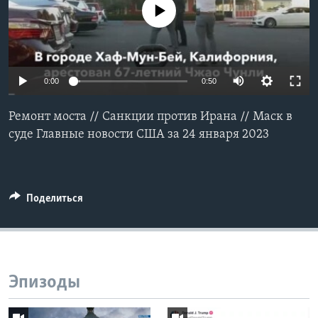
No media source currently available
Learning English
СОЦИАЛЬНЫЕ СЕТИ
0:00
0:50
Ремонт моста // Санкции против Ирана // Маск в
Языки
суде Главные новости США за 24 января 2023
Поделиться
Эпизоды