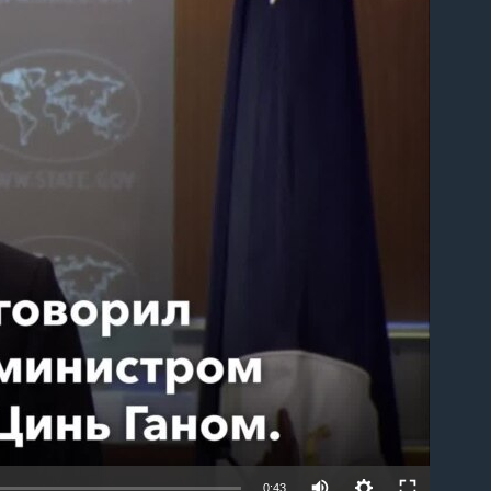
able
0:43