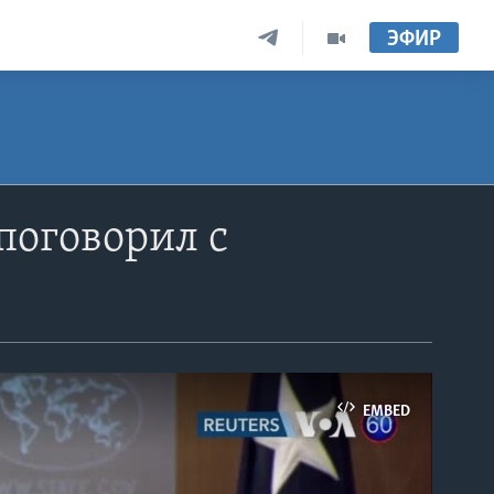
ЭФИР
поговорил с
EMBED