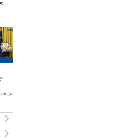
у:
у:
пизоды