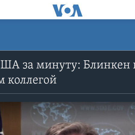
ША за минуту: Блинкен 
м коллегой