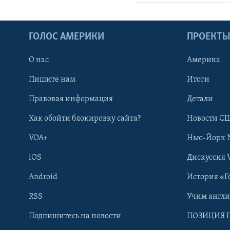
ГОЛОС АМЕРИКИ
ПРОЕКТ
О нас
Америка
Пишите нам
Итоги
Правовая информация
Детали
Как обойти блокировку сайта?
Новости СШ
VOA+
Нью-Йорк 
iOS
Дискуссия 
Android
История «Г
RSS
Учим англ
Learning English
Подпишитесь на новости
ПОЗИЦИЯ 