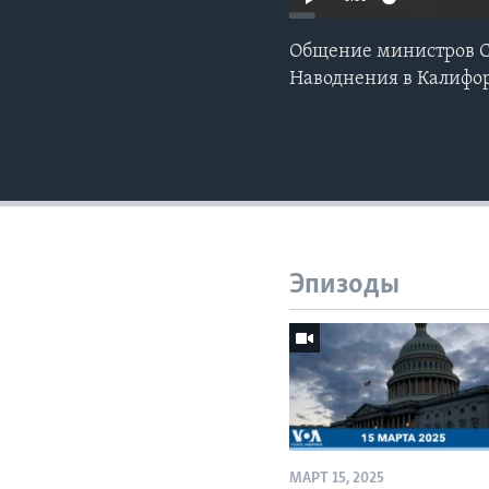
Общение министров СШ
Наводнения в Калифор
Эпизоды
МАРТ 15, 2025