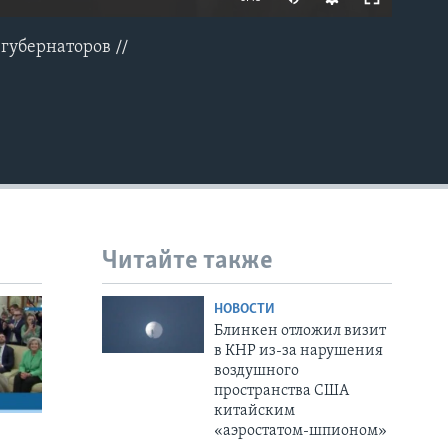
губернаторов //
EMBED
Читайте также
НОВОСТИ
Блинкен отложил визит
в КНР из-за нарушения
воздушного
пространства США
китайским
«аэростатом-шпионом»