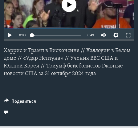
No media source currently available
Learning English
СОЦИАЛЬНЫЕ СЕТИ
0:00
0:49
Харрис и Трамп в Висконсине // Хэллоуин в Белом
Языки
доме // «Удар Нептуна» // Учения ВВС США и
Южной Кореи // Триумф бейсболистов Главные
новости США за 31 октября 2024 года
Поделиться