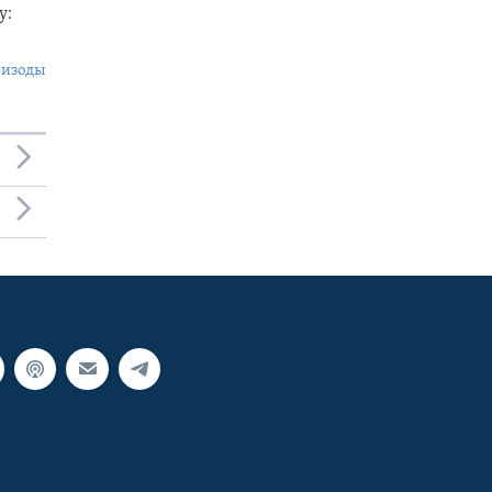
у:
пизоды