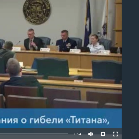
able
0:54