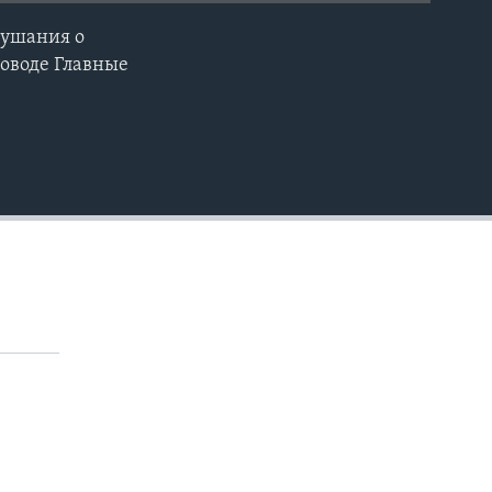
лушания о
EMBED
роводе Главные