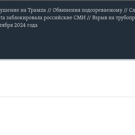
ушение на Трампа // Обвинения подозреваемому // С
eta заблокировала российские СМИ // Взрыв на трубоп
тября 2024 года