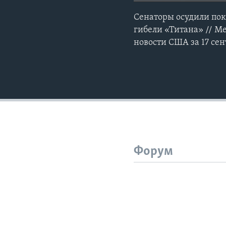
Сенаторы осудили пок
гибели «Титана» // M
новости США за 17 сен
Форум