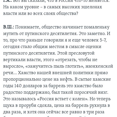
Г.А.:
Вот вы сказали, что в России что-то меняется.
На каком уровне – в самых высоких эшелонах
власти или во всех слоях общества?
В.Ш.:
Понимаете, общество начинает помаленьку
мутить от путинского десятилетия. Это заметно. И
то, про что раньше говорили я и еще человек 5-7,
сегодня стало общим местом в смысле оценки
путинского десятилетия. Этой пресловутой
вертикали власти, этого «отрезать, чтобы не
выросло», «замучитесь пыль глотать», мюнхенской
речи… Хамство нашей внешней политики прямо
пропорционально цене на нефть. В сытые хамские
годы 140 долларов за баррель это хамство было
радостно поддержано, был такой поросячий визг.
Это называлось «Россия встает с колен». Но теперь
щука в проруби сдохла, цена на баррель рухнула в
два раза, и хотя она сейчас все равно в три раза