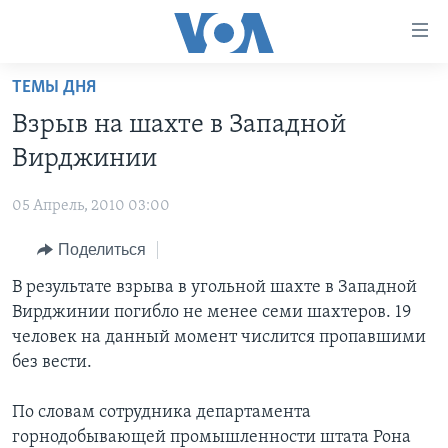
Линки
доступности
Перейти
ТЕМЫ ДНЯ
на
ГЛАВНОЕ
Взрыв на шахте в Западной
основной
ПРОГРАММЫ
контент
Вирджинии
ПРОЕКТЫ
Перейти
АМЕРИКА
к
05 Апрель, 2010 03:00
ЭКСПЕРТИЗА
НОВОСТИ ЗА МИНУТУ
УЧИМ АНГЛИЙСКИЙ
основной
Поделиться
ИНТЕРВЬЮ
ИТОГИ
НАША АМЕРИКАНСКАЯ ИСТОРИЯ
навигации
Перейти
ФАКТЫ ПРОТИВ ФЕЙКОВ
В результате взрыва в угольной шахте в Западной
ПОЧЕМУ ЭТО ВАЖНО?
А КАК В АМЕРИКЕ?
в
Вирджинии погибло не менее семи шахтеров. 19
ЗА СВОБОДУ ПРЕССЫ
ДИСКУССИЯ VOA
АРТЕФАКТЫ
поиск
человек на данный момент числится пропавшими
УЧИМ АНГЛИЙСКИЙ
ДЕТАЛИ
АМЕРИКАНСКИЕ ГОРОДКИ
без вести.
ВИДЕО
НЬЮ-ЙОРК NEW YORK
ТЕСТЫ
По словам сотрудника департамента
ПОДПИСКА НА НОВОСТИ
АМЕРИКА. БОЛЬШОЕ ПУТЕШЕСТВИЕ
горнодобывающей промышленности штата Рона