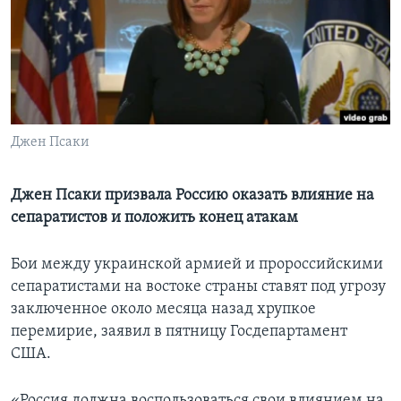
Learning English
СОЦИАЛЬНЫЕ СЕТИ
Джен Псаки
Языки
Джен Псаки призвала Россию оказать влияние на
сепаратистов и положить конец атакам
Бои между украинской армией и пророссийскими
сепаратистами на востоке страны ставят под угрозу
заключенное около месяца назад хрупкое
перемирие, заявил в пятницу Госдепартамент
США.
«Россия должна воспользоваться свои влиянием на