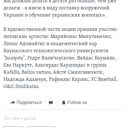
мы должны делать в десять раз больше, чем уже
делаем - я имею в виду поставку вооружений
Украине и обучение украинских военных».
В художественной части акции приняли участие
литовские артисты: Марийонас Микутавичюс,
Линас Адомайтис и академический хор
Каунасского технологического университета
"Jaunystė", Гедре Киличаускене, Вайдас Баумила,
Ева Наркуте, Альгирдас Каушпедас и группа
KaNdis, Baltos varnos, Айсте Смилгявичюте,
Надежда Адамчук, Рафаилас Карпис, FC Baseball,
G&G Sindikatas.
Поделиться
Follow us
This item is part of