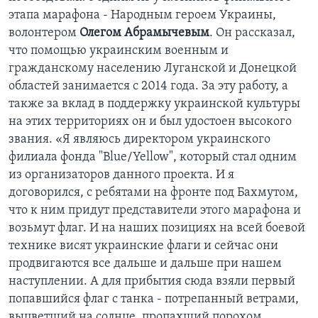
этапа марафона - Народным героем Украины,
волонтером
Олегом Абрамычевым
. Он рассказал,
что помощью украинским военным и
гражданскому населению Луганской и Донецкой
областей занимается с 2014 года. За эту работу, а
также за вклад в поддержку украинской культуры
на этих территориях он и был удостоен высокого
звания. «Я являюсь директором украинского
филиала фонда "Blue/Yellow", который стал одним
из организаторов данного проекта. И я
договорился, с ребятами на фронте под Бахмутом,
что к ним придут представители этого марафона и
возьмут флаг. И на наших позициях на всей боевой
технике висят украинские флаги и сейчас они
продвигаются все дальше и дальше при нашем
наступлении. А для прибытия сюда взяли первый
попавшийся флаг с танка - потрепанный ветрами,
выцветший на солнце, пропахший порохом,