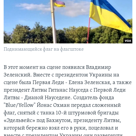
Поднимающийся флаг на флагштоке
В этот момент на сцене появился Владимир
Зеленский. Вместе с президентом Украины на
сцене была Первая Леди - Елена Зеленская, а также
президент Литвы Гитанас Науседа с Первой Леди
Литвы - Дианой Науседене. Создатель фонда
"Blue/Yellow" Йонас Охман передал сложенный
флаг, снятый с танка 10-й штурмовой бригады
«Эдельвейс» под Бахмутом, президенту Литвы,
который бережно взял его в руки, поцеловал и
вместе с президентом Украины они развернули