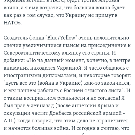
Украина вступит в НАТО, будет третья мировая
война, а я ему возразил, что большая война будет
как раз в том случае, что Украину не примут в
НАТО».
Создатель фонда "Blue/Yellow" очень положительно
оценил увеличившиеся шансы на присоединение к
Североатлантическому альянсу его страны. И
добавил: «Но на данный момент, конечно, в центре
внимания находится Украиной. Я часто общаюсь с
иностранными дипломатами, и некоторые говорят:
"пусть все это (война в Украине) как-то закончится,
и мы начнем работать с Россией с чистого листа". И
с таким восприятием реальности я не согласен! Я
был прав 9 лет назад (после аннексии Крыма и
оккупации частит Донбасса российской армией -
А.П.) когда говорил, что этим дело не ограничится
и начнется большая война. И сегодня я считаю, что