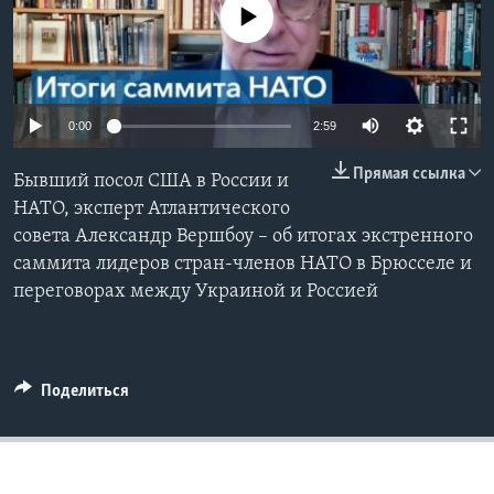
No media source currently available
Learning English
СОЦИАЛЬНЫЕ СЕТИ
0:00
2:59
Прямая ссылка
Бывший посол США в России и
Языки
НАТО, эксперт Атлантического
совета Александр Вершбоу – об итогах экстренного
саммита лидеров стран-членов НАТО в Брюсселе и
переговорах между Украиной и Россией
Поделиться