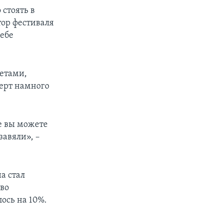
 стоять в
тор фестиваля
себе
px
width
ветами,
ерт намного
е вы можете
завяли», –
а стал
тво
ось на 10%.