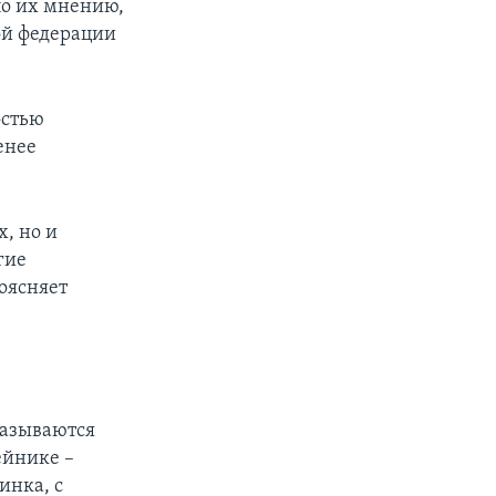
по их мнению,
ой федерации
остью
енее
, но и
гие
оясняет
называются
ейнике –
инка, с