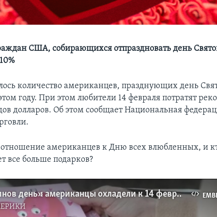
раждан США, собирающихся отпраздновать день Свято
 10%
лось количество американцев, празднующих день Свя
 этом году. При этом любители 14 февраля потратят ре
дов долларов. Об этом сообщает Национальная федера
рговли.
 отношение американцев к Дню всех влюбленных, и к
ет все больше подарков?
«НеВалентинов день»: американцы охладели к 14 февраля
EMB
МЕРИКИ