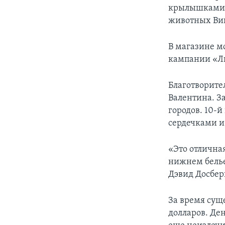
крылышками, 
животных Вин
В магазине м
кампании «Лю
Благотворите
Валентина. З
городов. 10-й
сердечками и
«Это отличная
нижнем белье
Дэвид Досбер
За время сущ
долларов. Де