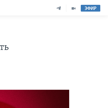
ЭФИР
ть