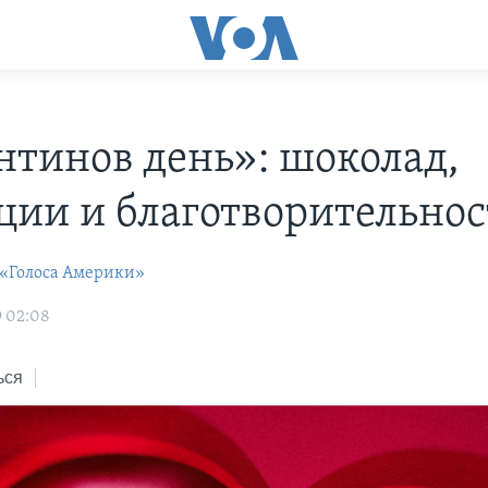
нтинов день»: шоколад,
ции и благотворительнос
 «Голоса Америки»
9 02:08
ься