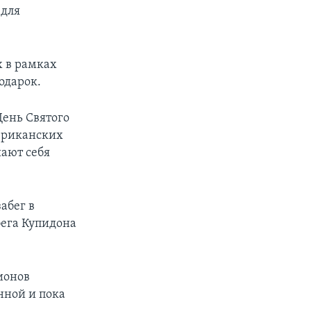
 для
 в рамках
одарок.
День Святого
мериканских
шают себя
абег в
бега Купидона
ионов
нной и пока