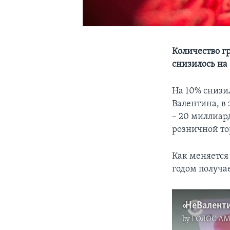
Количество г
снизилось на
На 10% снизи
Валентина, в
– 20 миллиар
розничной то
Как меняется
годом получа
by
ГОЛОС А