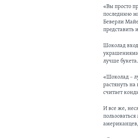
«Вы просто пр
последнюю ми
Беверли Майер
представить 
Шоколад вход
украшениями 
лучше букета
«Шоколад – л
растянуть на 
считает конд
И все же, не
пользоваться
американцев,