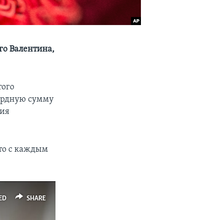
го Валентина,
того
кордную сумму
ция
то с каждым
ED
SHARE