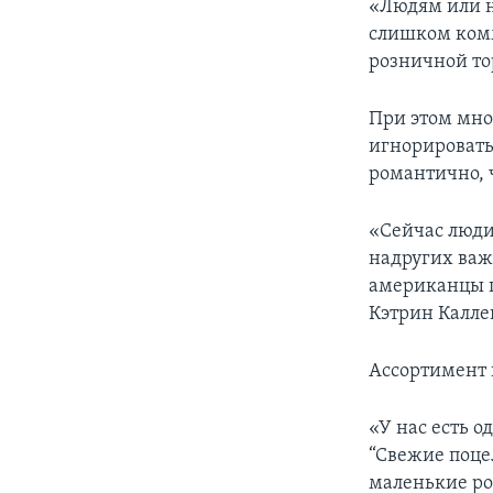
«Людям или н
слишком комм
розничной то
При этом мно
игнорировать 
романтично, 
«Сейчас люди
надругих важ
американцы п
Кэтрин Калле
Ассортимент 
«У нас есть 
“Свежие поцел
маленькие роз