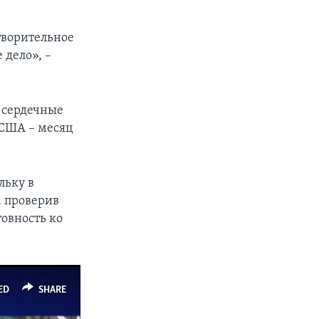
отворительное
 дело», –
а сердечные
 США – месяц
льку в
, проверив
товность ко
ED
SHARE