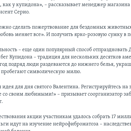
как у купидона», – рассказывает менеджер магазина
сент Серио.
ожно сделать пожертвование для бездомных животных
бовь меняет все». И получить ярко-розовую сумку в п
льность – еще один популярный способ отпраздновать 
абег Купидона – традиция для нескольких десятков а
 год подряд люди раздеваются до нижнего белья, укра
 пробегают символическую милю.
 идея для дня святого Валентина. Регистрируйтесь на з
 со своим любимыми!» – призывает соорганизатор за
г.
ествования акции участникам удалось собрать 17 милл
ньги идут на изучение нейрофиброматоза – наследстве