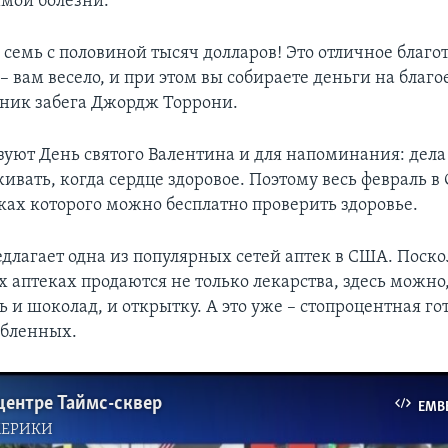
мой болезни.
 семь с половиной тысяч долларов! Это отличное благ
 вам весело, и при этом вы собираете деньги на благое
тник забега Джордж Торрони.
зуют День святого Валентина и для напоминания: дел
ивать, когда сердце здоровое. Поэтому весь февраль в
мках которого можно бесплатно проверить здоровье.
едлагает одна из популярных сетей аптек в США. Поско
 аптеках продаются не только лекарства, здесь можно
ь и шоколад, и открытку. А это уже – стопроцентная го
юбленных.
центре Таймс-сквер
EMB
МЕРИКИ