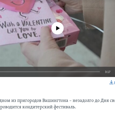
No media source currently available
3:17
EMBED
одном из пригородов Вашингтона – незадолго до Дня св
проводится кондитерский фестиваль.